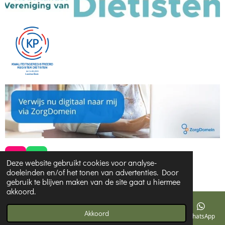
I
W
Deze website gebruikt cookies voor analyse-
n
h
doeleinden en/of het tonen van advertenties. Door
© 2023 - 2026 Dietistenpraktijk Lavina
s
a
gebruik te blijven maken van de site gaat u hiermee
t
t
akkoord.
a
s
g
A
Akkoord
E-mailadres
Telefoonnummer
Kaart
Instagram
WhatsApp
r
p